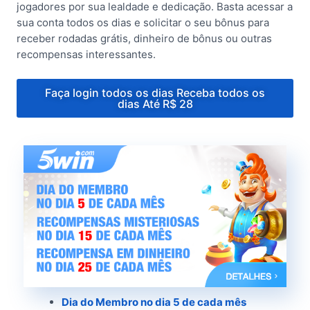
jogadores por sua lealdade e dedicação. Basta acessar a
sua conta todos os dias e solicitar o seu bônus para
receber rodadas grátis, dinheiro de bônus ou outras
recompensas interessantes.
Faça login todos os dias Receba todos os
dias Até R$ 28
Dia do Membro no dia 5 de cada mês