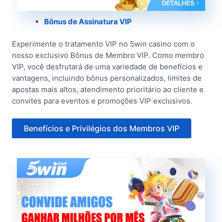
Bônus de Assinatura VIP
Experimente o tratamento VIP no 5win casino com o
nosso exclusivo Bônus de Membro VIP. Como membro
VIP, você desfrutará de uma variedade de benefícios e
vantagens, incluindo bônus personalizados, limites de
apostas mais altos, atendimento prioritário ao cliente e
convites para eventos e promoções VIP exclusivos.
Benefícios e Privilégios dos Membros VIP