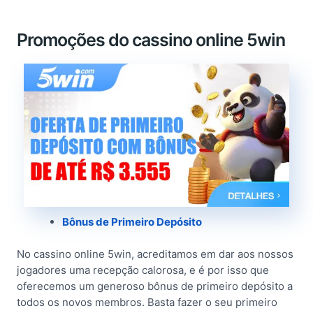
Promoções do cassino online 5win
Bônus de Primeiro Depósito
No cassino online 5win, acreditamos em dar aos nossos
jogadores uma recepção calorosa, e é por isso que
oferecemos um generoso bônus de primeiro depósito a
todos os novos membros. Basta fazer o seu primeiro