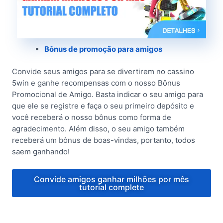
Bônus de promoção para amigos
Convide seus amigos para se divertirem no cassino
5win e ganhe recompensas com o nosso Bônus
Promocional de Amigo. Basta indicar o seu amigo para
que ele se registre e faça o seu primeiro depósito e
você receberá o nosso bônus como forma de
agradecimento. Além disso, o seu amigo também
receberá um bônus de boas-vindas, portanto, todos
saem ganhando!
Convide amigos ganhar milhões por mês
tutorial complete