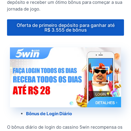
depósito e receber um ótimo bônus para começar a sua
jornada de jogo.
Oferta de primeiro depósito para ganhar até
R$ 3.555 de bônus
Bônus de Login Diário
O bônus diário de login do cassino 5win recompensa os