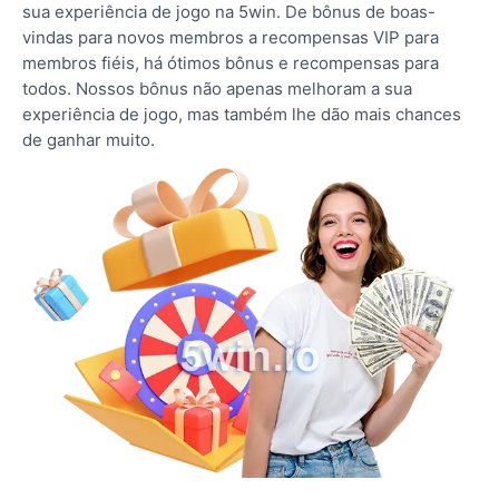
sua experiência de jogo na 5win. De bônus de boas-
vindas para novos membros a recompensas VIP para
membros fiéis, há ótimos bônus e recompensas para
todos. Nossos bônus não apenas melhoram a sua
experiência de jogo, mas também lhe dão mais chances
de ganhar muito.