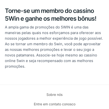
Torne-se um membro do cassino
5Win e ganhe os melhores bônus!
A ampla gama de promoções do 5WIN é uma das
maneiras pelas quais nos esforçamos para oferecer aos
nossos jogadores a melhor experiência de jogo possível.
Ao se tornar um membro do 5win, você pode aproveitar
as nossas melhores promoções e levar o seu jogo a
novos patamares. Associe-se hoje mesmo ao cassino
online 5win e seja recompensado com as melhores
promoções.
Sobre nós
Entre em contato conosco