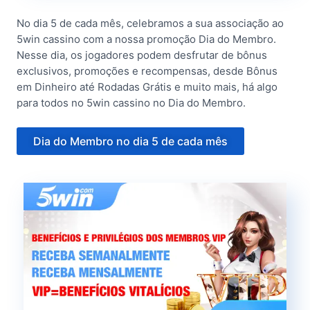
No dia 5 de cada mês, celebramos a sua associação ao
5win cassino com a nossa promoção Dia do Membro.
Nesse dia, os jogadores podem desfrutar de bônus
exclusivos, promoções e recompensas, desde Bônus
em Dinheiro até Rodadas Grátis e muito mais, há algo
para todos no 5win cassino no Dia do Membro.
Dia do Membro no dia 5 de cada mês